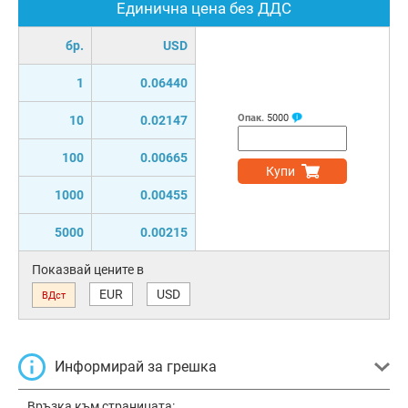
Единична цена без ДДС
бр.
USD
1
0.06440
Опак.
5000
10
0.02147
100
0.00665
Купи
1000
0.00455
5000
0.00215
Показвай цените в
EUR
USD
ВДст
Информирай за грешка
Връзка към страницата: