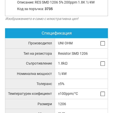
Описание:
RES SMD 1206 5% 200ppm 1.8K 1/4W
Код за поръчка:
3735
Изображението е само с илюстративна цел!
Спецификация
Производител
UNI OHM
Тип на резистора
Resistor SMD 1206
Съпротивление
1.8kΩ
Номинална мощност
1/4W
Толеранс
±5%
Температурен коефициент
±100ppm/°C
Размери
1206