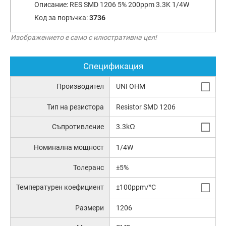
Описание:
RES SMD 1206 5% 200ppm 3.3K 1/4W
Код за поръчка:
3736
Изображението е само с илюстративна цел!
Спецификация
Производител
UNI OHM
Тип на резистора
Resistor SMD 1206
Съпротивление
3.3kΩ
Номинална мощност
1/4W
Толеранс
±5%
Температурен коефициент
±100ppm/°C
Размери
1206