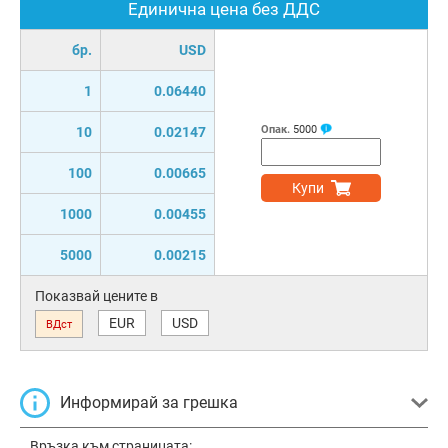
Единична цена без ДДС
бр.
USD
1
0.06440
Опак.
5000
10
0.02147
100
0.00665
Купи
1000
0.00455
5000
0.00215
Показвай цените в
EUR
USD
ВДст
Информирай за грешка
Връзка към страницата: