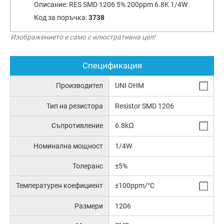
Описание:
RES SMD 1206 5% 200ppm 6.8K 1/4W
Код за поръчка:
3738
Изображението е само с илюстративна цел!
Спецификация
Производител
UNI OHM
Тип на резистора
Resistor SMD 1206
Съпротивление
6.8kΩ
Номинална мощност
1/4W
Толеранс
±5%
Температурен коефициент
±100ppm/°C
Размери
1206