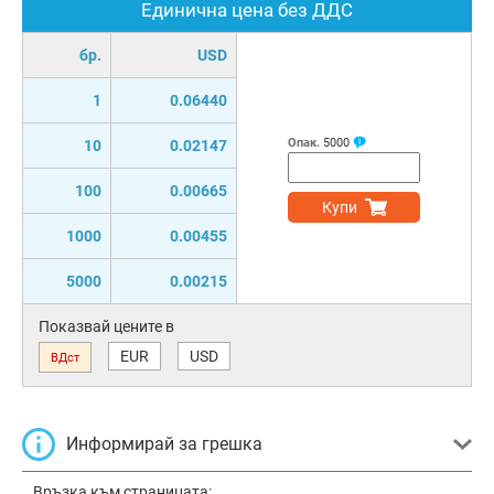
Единична цена без ДДС
бр.
USD
1
0.06440
Опак.
5000
10
0.02147
100
0.00665
Купи
1000
0.00455
5000
0.00215
Показвай цените в
EUR
USD
ВДст
Информирай за грешка
Връзка към страницата: