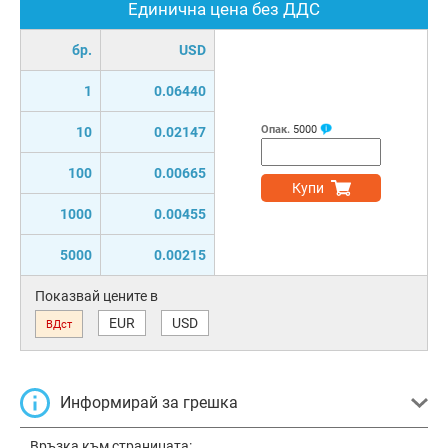
Единична цена без ДДС
бр.
USD
1
0.06440
Опак.
5000
10
0.02147
100
0.00665
Купи
1000
0.00455
5000
0.00215
Показвай цените в
EUR
USD
ВДст
Информирай за грешка
Връзка към страницата: