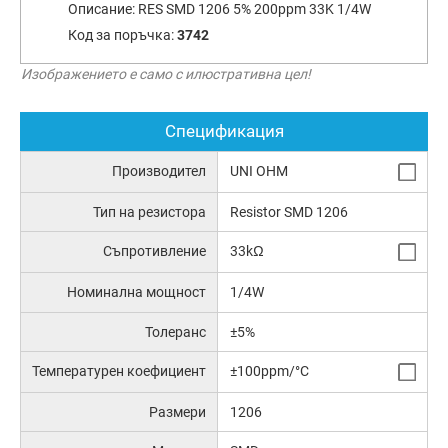
Описание:
RES SMD 1206 5% 200ppm 33K 1/4W
Код за поръчка:
3742
Изображението е само с илюстративна цел!
Спецификация
Производител
UNI OHM
Тип на резистора
Resistor SMD 1206
Съпротивление
33kΩ
Номинална мощност
1/4W
Толеранс
±5%
Температурен коефициент
±100ppm/°C
Размери
1206