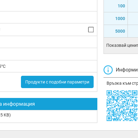
100
1000
C
5000
Показвай ценит
5°C
Информир
Продукти с подобни параметри
Връзка към ст
а информация
5 KB)