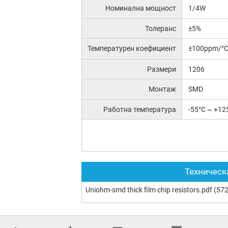
Номинална мощност
1/4W
Толеранс
±5%
Температурен коефициент
±100ppm/°
Размери
1206
Монтаж
SMD
Работна температура
-55°C ~ +12
Техническ
Uniohm-smd thick film chip resistors.pdf
(572