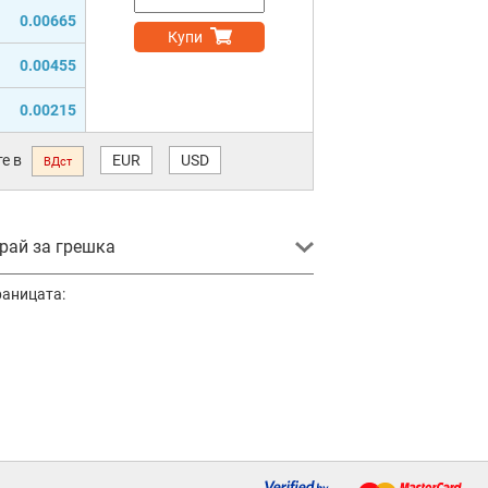
0.00665
Купи
0.00455
0.00215
е в
EUR
USD
ВДст
ай за грешка
раницата: