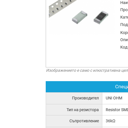
Наи
Про
Кат
Под
Кор
Опи
Код
Изображението е само с илюстративна цел
Спец
Производител
UNI OHM
Тип на резистора
Resistor SM
Съпротивление
36kΩ