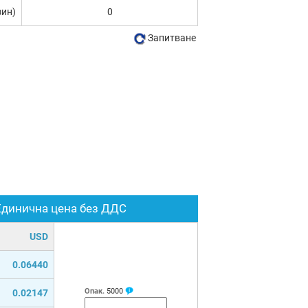
зин)
0
Запитване
Единична цена без ДДС
USD
0.06440
Опак.
5000
0.02147