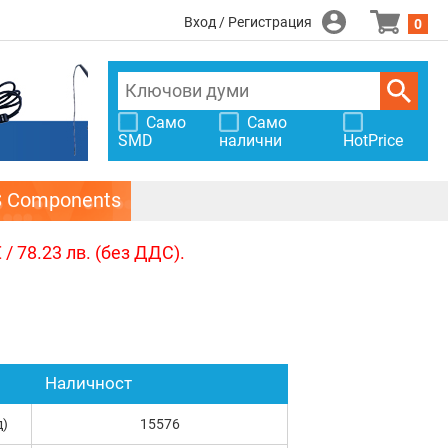
Вход / Регистрация
0
Само
Само
SMD
налични
HotPrice
S Components
/ 78.23 лв. (без ДДС).
Наличност
д)
15576