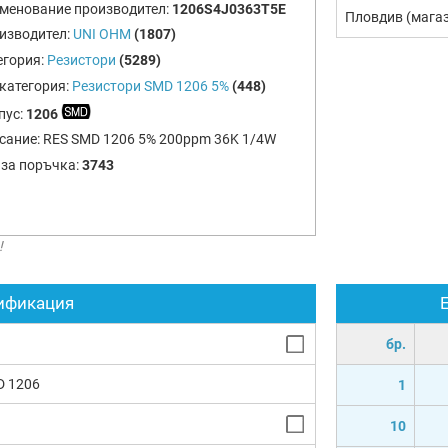
менование производител:
1206S4J0363T5E
Пловдив (мага
изводител:
UNI OHM
(1807)
егория:
Резистори
(5289)
категория:
Резистори SMD 1206 5%
(448)
пус:
1206
сание:
RES SMD 1206 5% 200ppm 36K 1/4W
 за поръчка:
3743
!
ификация
бр.
D 1206
1
10