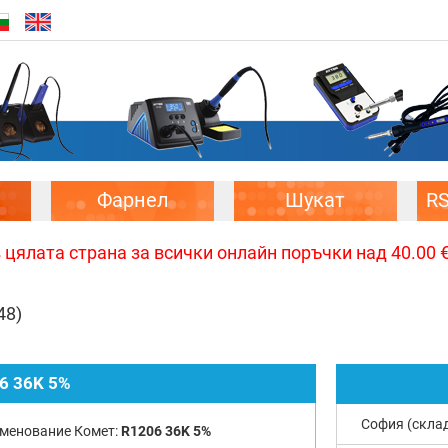
Фарнел
Шукат
R
цялата страна за всички онлайн поръчки над 40.00 € 
48)
6 36K 5%
София (скла
менование Комет:
R1206 36K 5%