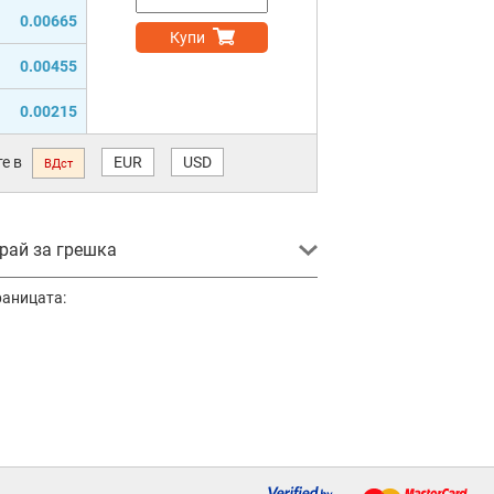
0.00665
Купи
0.00455
0.00215
е в
EUR
USD
ВДст
ай за грешка
раницата: