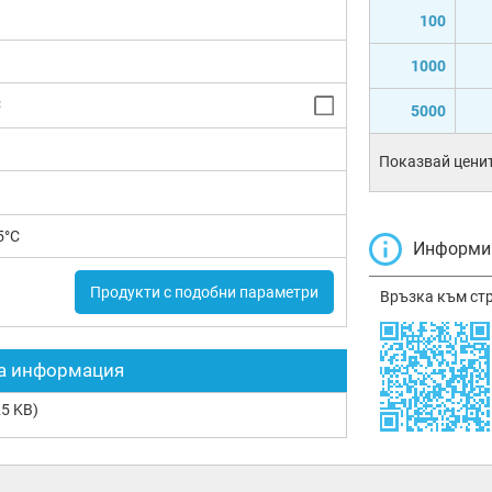
100
1000
C
5000
Показвай ценит
5°C
Информир
Продукти с подобни параметри
Връзка към ст
а информация
5 KB)