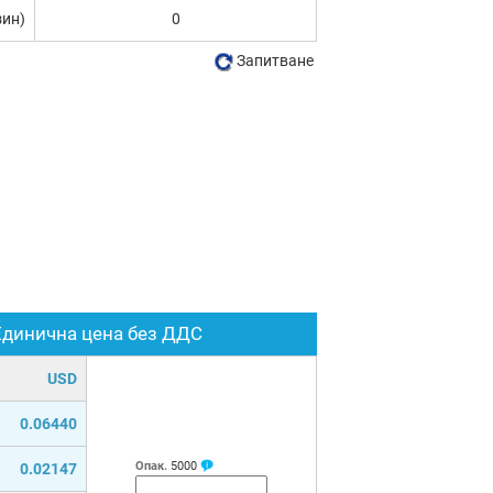
зин)
0
Запитване
Единична цена без ДДС
USD
0.06440
Опак.
5000
0.02147