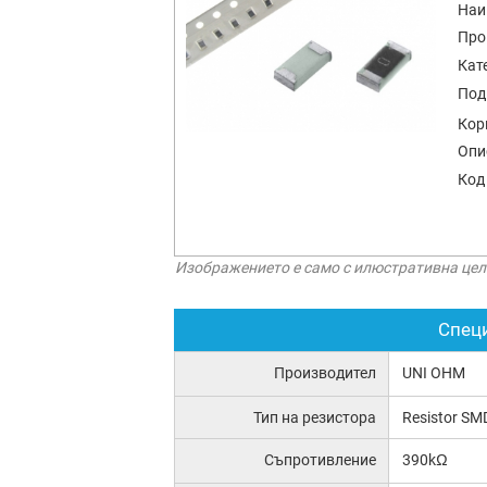
Наи
Про
Кат
Под
Кор
Опи
Код
Изображението е само с илюстративна цел
Спец
Производител
UNI OHM
Тип на резистора
Resistor SM
Съпротивление
390kΩ