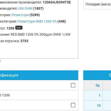
менование производител:
1206S4J0394T5E
Пловдив (мага
изводител:
UNI OHM
(1807)
егория:
Резистори
(5289)
категория:
Резистори SMD 1206 5%
(448)
пус:
1206
сание:
RES SMD 1206 5% 200ppm 390K 1/4W
 за поръчка:
3753
!
ификация
бр.
D 1206
1
10