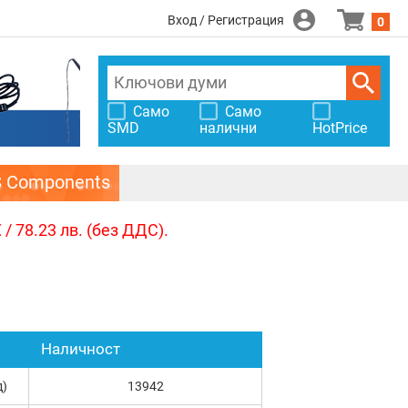
Вход / Регистрация
0
Само
Само
SMD
налични
HotPrice
S Components
/ 78.23 лв. (без ДДС).
Наличност
д)
13942