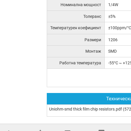
Номинална мощност
1/4W
Толеранс
±5%
Температурен коефициент
±100ppm/°
Размери
1206
Монтаж
SMD
Работна температура
-55°C ~ +12
Техническ
Uniohm-smd thick film chip resistors.pdf
(572