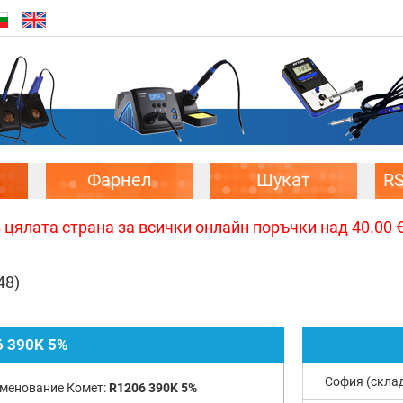
Фарнел
Шукат
R
цялата страна за всички онлайн поръчки над 40.00 € 
48)
 390K 5%
София (скла
менование Комет:
R1206 390K 5%