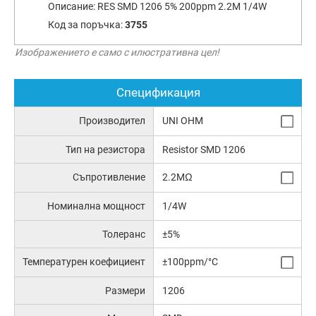
Описание:
RES SMD 1206 5% 200ppm 2.2M 1/4W
Код за поръчка:
3755
Изображението е само с илюстративна цел!
Спецификация
Производител
UNI OHM
Тип на резистора
Resistor SMD 1206
Съпротивление
2.2MΩ
Номинална мощност
1/4W
Толеранс
±5%
Температурен коефициент
±100ppm/°C
Размери
1206