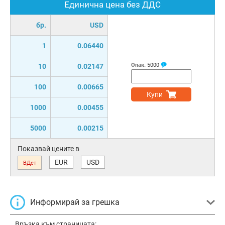
Единична цена без ДДС
бр.
USD
1
0.06440
Опак.
5000
10
0.02147
100
0.00665
Купи
1000
0.00455
5000
0.00215
Показвай цените в
EUR
USD
ВДст
Информирай за грешка
Връзка към страницата: