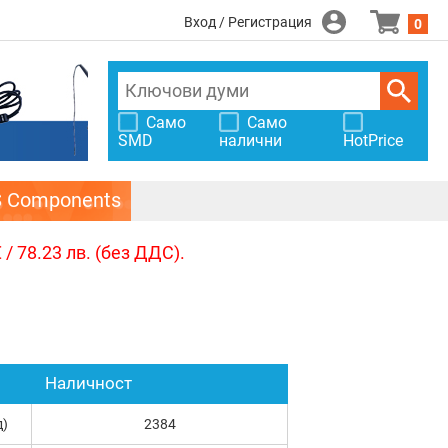
Вход / Регистрация
0
Само
Само
SMD
налични
HotPrice
S Components
/ 78.23 лв. (без ДДС).
Наличност
д)
2384