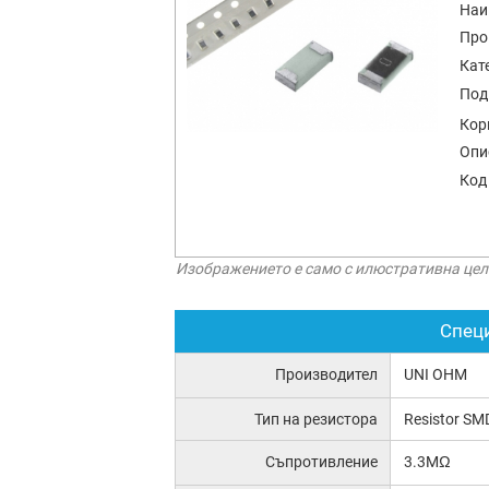
Наи
Про
Кат
Под
Кор
Опи
Код
Изображението е само с илюстративна цел
Спец
Производител
UNI OHM
Тип на резистора
Resistor SM
Съпротивление
3.3MΩ