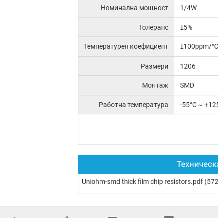
Номинална мощност
1/4W
Толеранс
±5%
Температурен коефициент
±100ppm/°
Размери
1206
Монтаж
SMD
Работна температура
-55°C ~ +12
Техническ
Uniohm-smd thick film chip resistors.pdf
(572