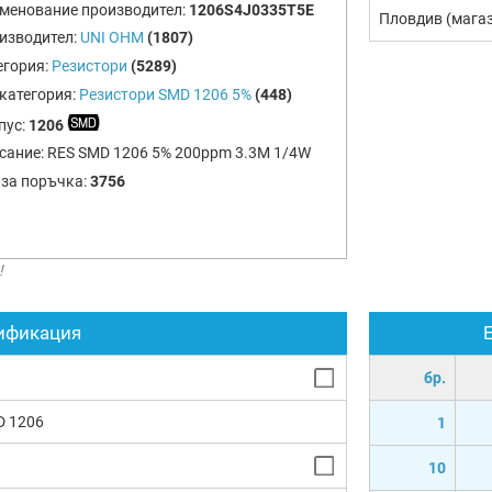
менование производител:
1206S4J0335T5E
Пловдив (мага
изводител:
UNI OHM
(1807)
егория:
Резистори
(5289)
категория:
Резистори SMD 1206 5%
(448)
пус:
1206
сание:
RES SMD 1206 5% 200ppm 3.3M 1/4W
 за поръчка:
3756
!
ификация
бр.
D 1206
1
10