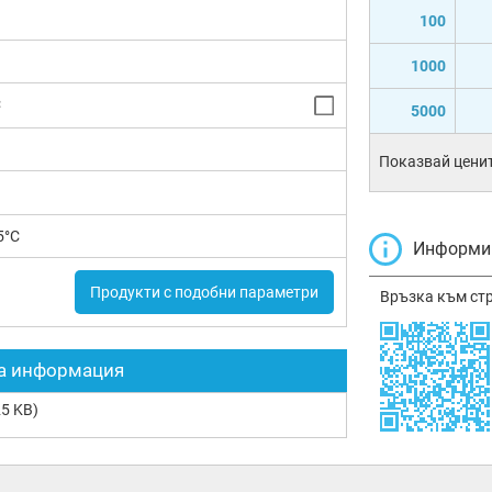
100
1000
C
5000
Показвай ценит
5°C
Информир
Продукти с подобни параметри
Връзка към ст
а информация
5 KB)