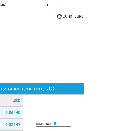
зин)
0
Запитване
Единична цена без ДДС
USD
0.06440
Опак.
5000
0.02147