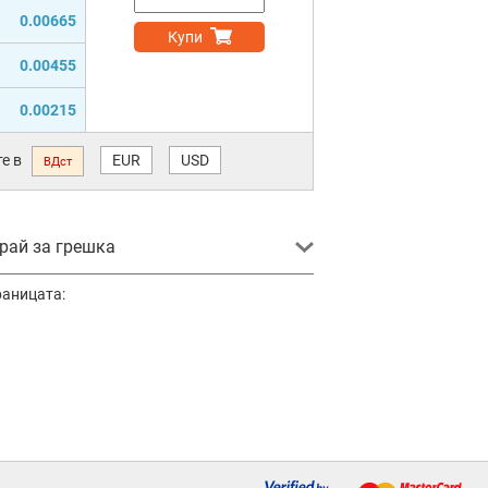
0.00665
Купи
0.00455
0.00215
е в
EUR
USD
ВДст
ай за грешка
раницата: