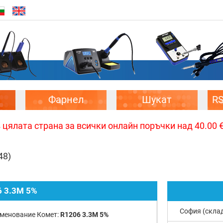
Фарнел
Шукат
R
цялата страна за всички онлайн поръчки над 40.00 € 
48)
 3.3M 5%
София (скла
менование Комет:
R1206 3.3M 5%