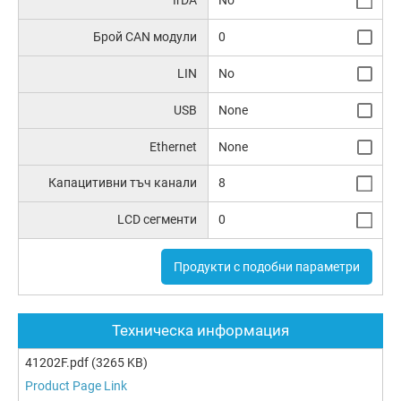
IrDA
No
Брой CAN модули
0
LIN
No
USB
None
Ethernet
None
Капацитивни тъч канали
8
LCD сегменти
0
Продукти с подобни параметри
Техническа информация
41202F.pdf
(3265 KB)
Product Page Link