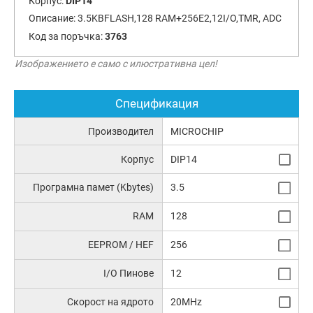
Корпус:
DIP14
Описание:
3.5KBFLASH,128 RAM+256E2,12I/O,TMR, ADC
Код за поръчка:
3763
Изображението е само с илюстративна цел!
Спецификация
Производител
MICROCHIP
Корпус
DIP14
Програмна памет (Kbytes)
3.5
RAM
128
EEPROM / HEF
256
I/O Пинове
12
Скорост на ядрото
20MHz