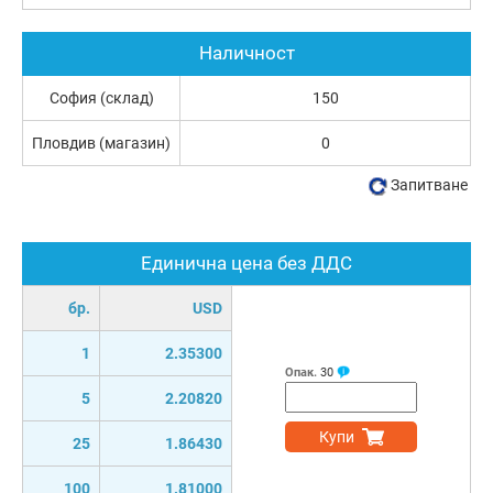
Наличност
София (склад)
150
Пловдив (магазин)
0
Запитване
Единична цена без ДДС
бр.
USD
1
2.35300
Опак.
30
5
2.20820
Купи
25
1.86430
100
1.81000