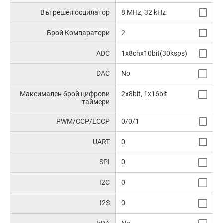
Вътрешен осцилатор
8 MHz, 32 kHz
Брой Компаратори
2
ADC
1x8chx10bit(30ksps)
DAC
No
Максимален брой цифрови
2x8bit, 1x16bit
таймери
PWM/CCP/ECCP
0/0/1
UART
0
SPI
0
I2C
0
I2S
0