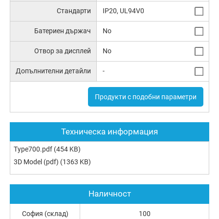
Стандарти
IP20, UL94V0
Батериен държач
No
Отвор за дисплей
No
Допълнителни детайли
-
Продукти с подобни параметри
Техническа информация
Type700.pdf
(454 KB)
3D Model (pdf)
(1363 KB)
Наличност
София (склад)
100