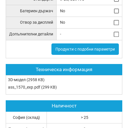
Батериен държач
No
Отвор за дисплей
No
Допълнителни детайли
-
Продукти с подобни параметри
Техническа информация
3D-модел
(2958 KB)
ass_1570_exp.pdf
(299 KB)
Наличност
София (склад)
> 25