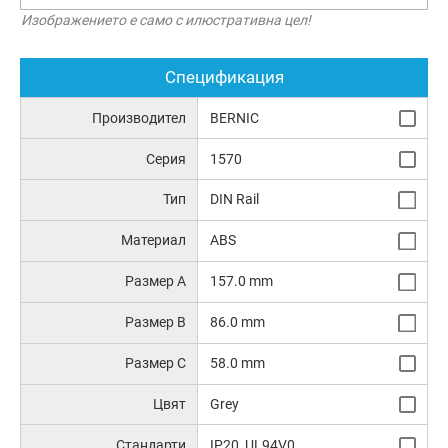
Изображението е само с илюстративна цел!
Спецификация
Производител
BERNIC
Серия
1570
Тип
DIN Rail
Материал
ABS
Размер A
157.0 mm
Размер B
86.0 mm
Размер C
58.0 mm
Цвят
Grey
Стандарти
IP20, UL94V0