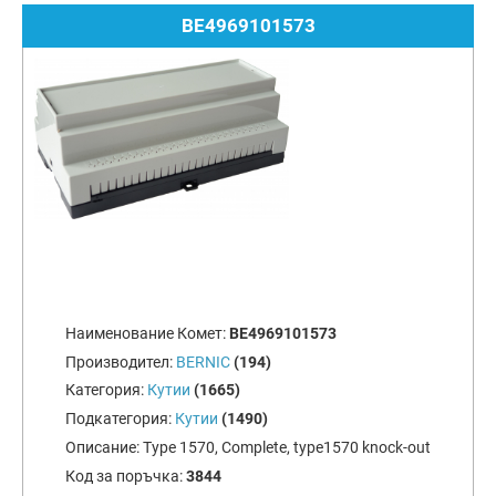
BE4969101573
Наименование Комет:
BE4969101573
Производител:
BERNIC
(194)
Категория:
Кутии
(1665)
Подкатегория:
Кутии
(1490)
Описание:
Type 1570, Complete, type1570 knock-out
Код за поръчка:
3844