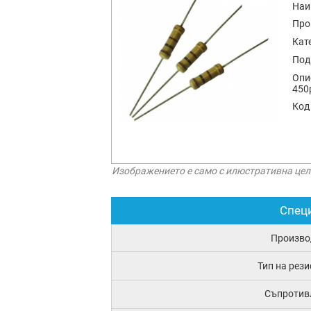
Наи
Про
Кат
Под
Опи
450
Код
Изображението е само с илюстративна цел
Спец
Произво
Тип на рез
Съпротив