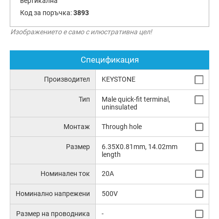
вертикална
Код за поръчка:
3893
Изображението е само с илюстративна цел!
Спецификация
Производител
KEYSTONE
Тип
Male quick-fit terminal,
uninsulated
Монтаж
Through hole
Размер
6.35X0.81mm, 14.02mm
length
Номинален ток
20A
Номинално напрежени
500V
Размер на проводника
-