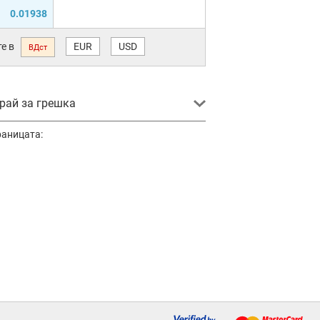
0.01938
е в
EUR
USD
ВДст
ай за грешка
раницата: