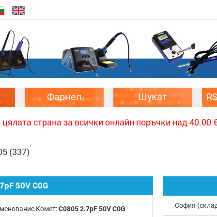
Фарнел
Шукат
R
цялата страна за всички онлайн поръчки над 40.00 € 
05
(337)
.7pF 50V C0G
София (скла
менование Комет:
C0805 2.7pF 50V C0G