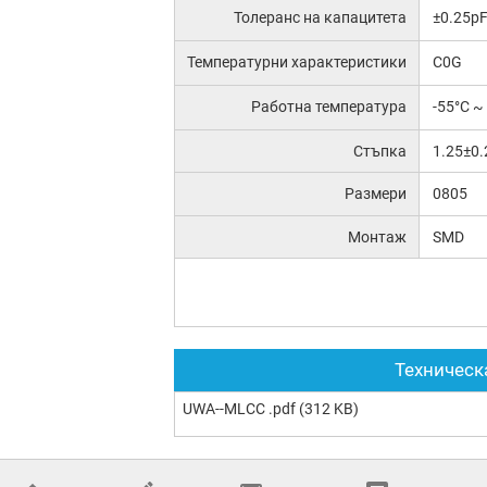
Толеранс на капацитета
±0.25p
Температурни характеристики
C0G
Работна температура
-55°C ~
Стъпка
1.25±0
Размери
0805
Монтаж
SMD
Техническ
UWA--MLCC .pdf
(312 KB)