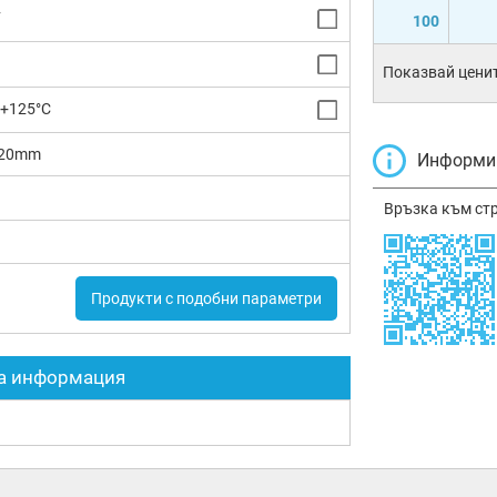
F
100
Показвай ценит
 +125°C
.20mm
Информир
Връзка към ст
Продукти с подобни параметри
а информация