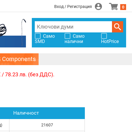
Вход / Регистрация
0
Само
Само
SMD
налични
HotPrice
S Components
/ 78.23 лв. (без ДДС).
Наличност
д)
21607