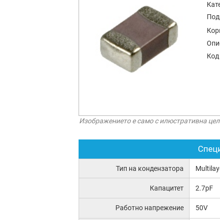
Кат
Под
Кор
Опи
Код
Изображението е само с илюстративна цел
Спец
Тип на кондензатора
Multila
Капацитет
2.7pF
Работно напрежение
50V