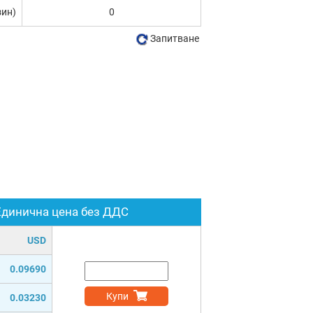
зин)
0
Запитване
Единична цена без ДДС
USD
0.09690
Купи
0.03230