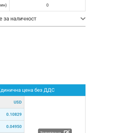
зин)
0
е за наличност
Единична цена без ДДС
USD
0.10829
0.04950
Запитване