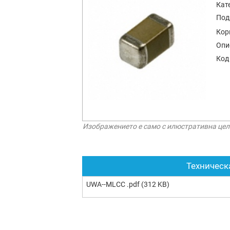
Кат
Под
Кор
Опи
Код
Изображението е само с илюстративна цел
Техническ
UWA--MLCC .pdf
(312 KB)