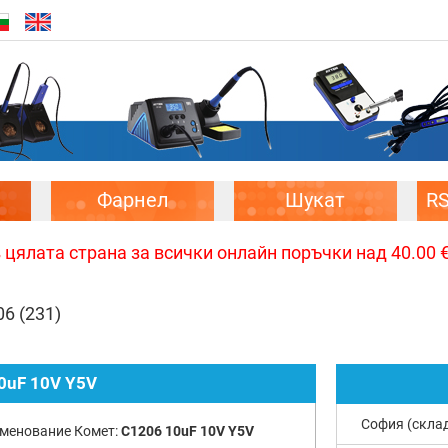
Фарнел
Шукат
R
цялата страна за всички онлайн поръчки над 40.00 € 
06
(231)
0uF 10V Y5V
София (скла
менование Комет:
C1206 10uF 10V Y5V