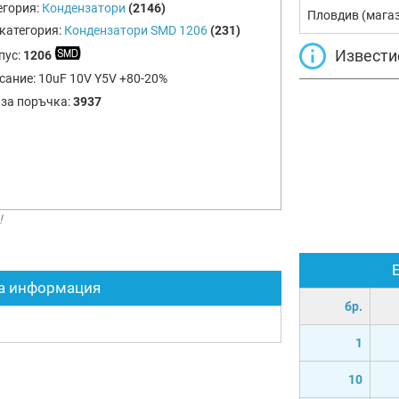
егория:
Кондензатори
(2146)
Пловдив (мага
категория:
Кондензатори SMD 1206
(231)
Извести
пус:
1206
сание:
10uF 10V Y5V +80-20%
 за поръчка:
3937
!
а информация
бр.
1
10