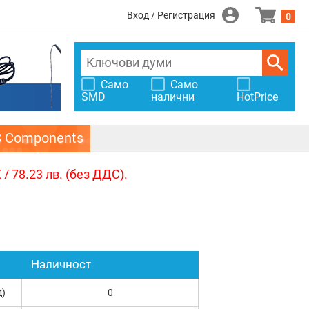
Вход / Регистрация
0
Само
Само
SMD
налични
HotPrice
S Components
/ 78.23 лв. (без ДДС).
Наличност
д)
0