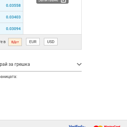
0.03558
0.03403
0.03094
е в
EUR
USD
ВДст
ай за грешка
раницата: