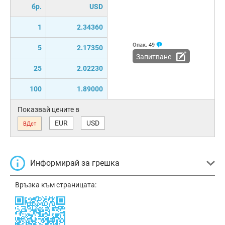
бр.
USD
1
2.34360
Опак.
49
5
2.17350
Запитване
25
2.02230
100
1.89000
Показвай цените в
EUR
USD
ВДст
Информирай за грешка
Връзка към страницата: