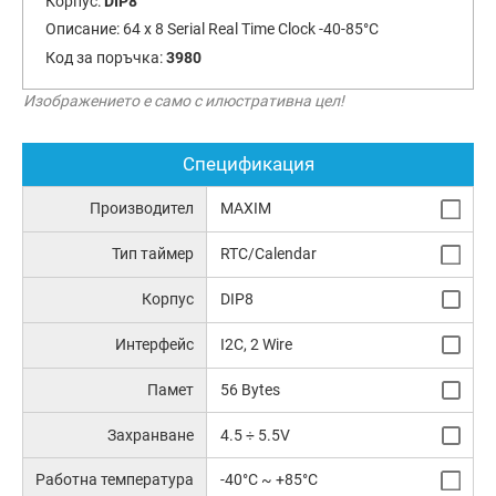
Корпус:
DIP8
Описание:
64 x 8 Serial Real Time Clock -40-85°C
Код за поръчка:
3980
Изображението е само с илюстративна цел!
Спецификация
Производител
MAXIM
Тип таймер
RTC/Calendar
Корпус
DIP8
Интерфейс
I2C, 2 Wire
Памет
56 Bytes
Захранване
4.5 ÷ 5.5V
Работна температура
-40°C ~ +85°C