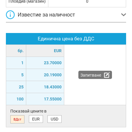
Пловдив (магазин)
0
Известие за наличност
Единична цена без ДДС
бр.
EUR
1
23.70000
5
20.19000
Запитване
25
18.43000
100
17.55000
Показвай цените в
EUR
USD
ВДст