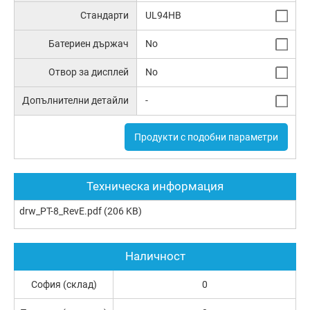
Стандарти
UL94HB
Батериен държач
No
Отвор за дисплей
No
Допълнителни детайли
-
Продукти с подобни параметри
Техническа информация
drw_PT-8_RevE.pdf
(206 KB)
Наличност
София (склад)
0