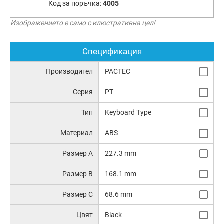
Код за поръчка:
4005
Изображението е само с илюстративна цел!
Спецификация
Производител
PACTEC
Серия
PT
Тип
Keyboard Type
Материал
ABS
Размер A
227.3 mm
Размер B
168.1 mm
Размер C
68.6 mm
Цвят
Black