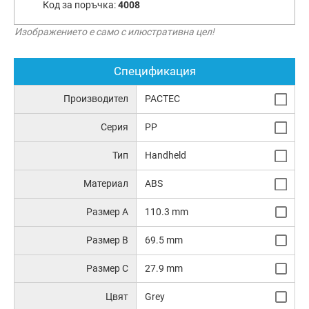
Код за поръчка:
4008
Изображението е само с илюстративна цел!
Спецификация
Производител
PACTEC
Серия
PP
Тип
Handheld
Материал
ABS
Размер A
110.3 mm
Размер B
69.5 mm
Размер C
27.9 mm
Цвят
Grey