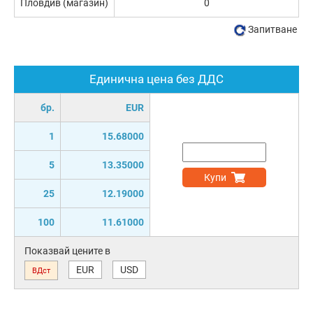
Пловдив (магазин)
0
Запитване
Единична цена без ДДС
бр.
EUR
1
15.68000
5
13.35000
Купи
25
12.19000
100
11.61000
Показвай цените в
EUR
USD
ВДст