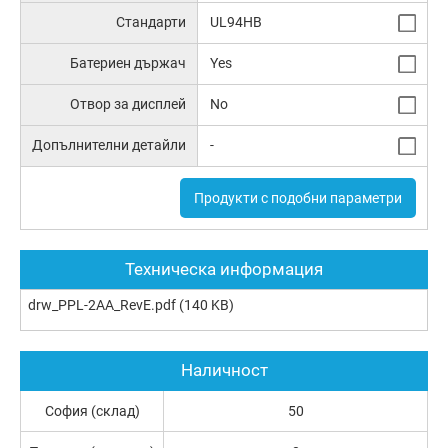
Стандарти
UL94HB
Батериен държач
Yes
Отвор за дисплей
No
Допълнителни детайли
-
Продукти с подобни параметри
Техническа информация
drw_PPL-2AA_RevE.pdf
(140 KB)
Наличност
София (склад)
50