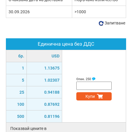
30.09.2026
>1000
Запитване
Единична цена без ДДС
бр.
USD
1
1.13675
Опак.
250
5
1.02307
25
0.94188
Купи
100
0.87692
500
0.81196
Показвай цените в