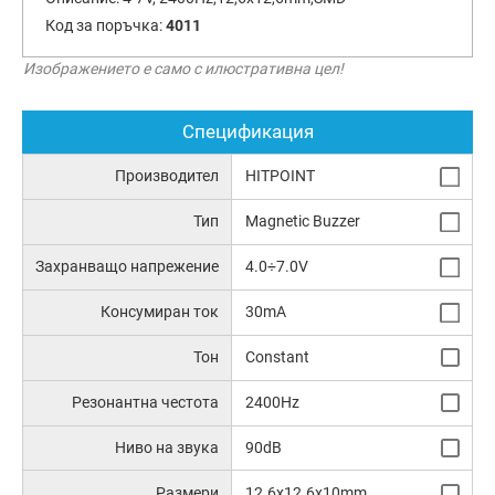
Код за поръчка:
4011
Изображението е само с илюстративна цел!
Спецификация
Производител
HITPOINT
Тип
Magnetic Buzzer
Захранващо напрежение
4.0÷7.0V
Консумиран ток
30mA
Тон
Constant
Резонантна честота
2400Hz
Ниво на звука
90dB
Размери
12.6x12.6x10mm