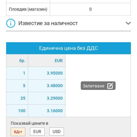
Пловдив (магазин)
0
Известие за наличност
Единична цена без ДДС
бр.
EUR
1
3.95000
5
3.48000
Запитване
25
3.29000
100
3.16000
Показвай цените в
EUR
USD
ВДст