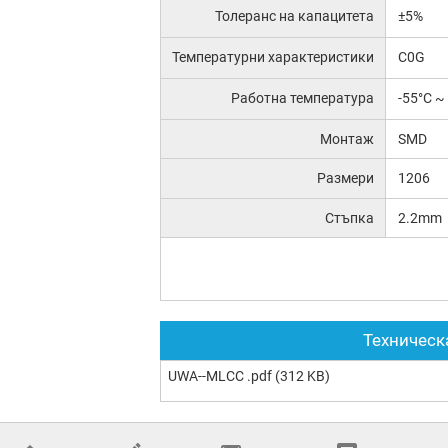
Толеранс на капацитета
±5%
Температурни характеристики
C0G
Работна температура
-55°C ~
Монтаж
SMD
Размери
1206
Стъпка
2.2mm
Техническ
UWA--MLCC .pdf
(312 KB)