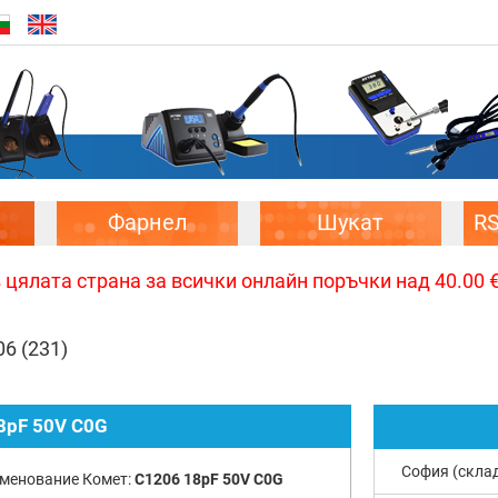
Фарнел
Шукат
R
цялата страна за всички онлайн поръчки над 40.00 € 
06
(231)
8pF 50V C0G
София (скла
менование Комет:
C1206 18pF 50V C0G