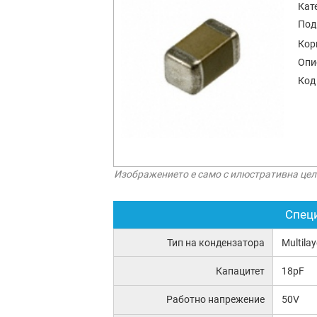
Кат
Под
Кор
Опи
Код
Изображението е само с илюстративна цел
Спец
Тип на кондензатора
Multila
Капацитет
18pF
Работно напрежение
50V