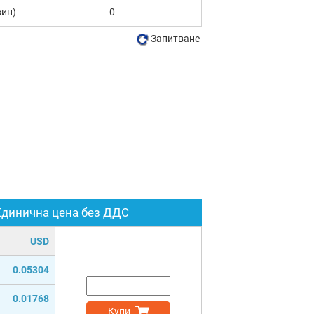
зин)
0
Запитване
Единична цена без ДДС
USD
0.05304
0.01768
Купи