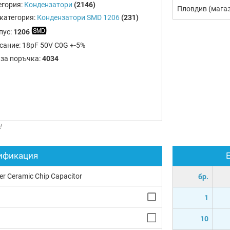
егория:
Кондензатори
(2146)
Пловдив (мага
категория:
Кондензатори SMD 1206
(231)
пус:
1206
сание:
18pF 50V C0G +-5%
 за поръчка:
4034
!
ификация
yer Ceramic Chip Capacitor
бр.
1
10