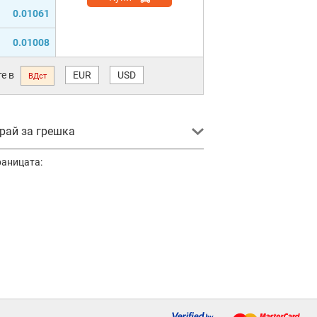
0.01061
0.01008
е в
EUR
USD
ВДст
ай за грешка
раницата: