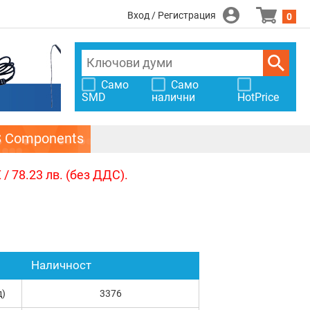
Вход / Регистрация
0
Само
Само
SMD
налични
HotPrice
S Components
/ 78.23 лв. (без ДДС).
Наличност
д)
3376