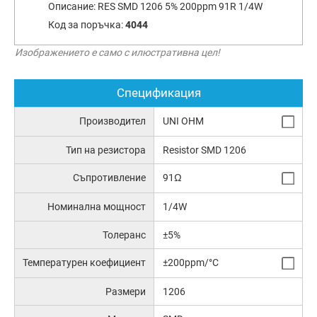
Описание:
RES SMD 1206 5% 200ppm 91R 1/4W
Код за поръчка:
4044
Изображението е само с илюстративна цел!
Спецификация
Производител
UNI OHM
Тип на резистора
Resistor SMD 1206
Съпротивление
91Ω
Номинална мощност
1/4W
Толеранс
±5%
Температурен коефициент
±200ppm/°C
Размери
1206