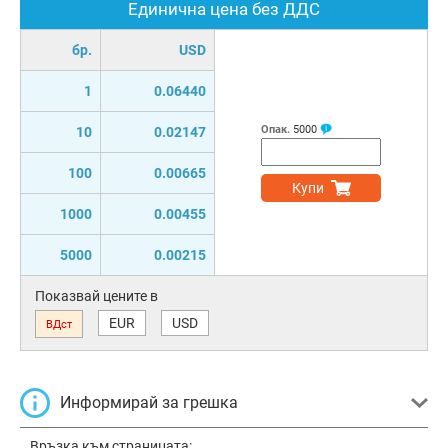
Единична цена без ДДС
бр.
USD
1
0.06440
Опак.
5000
10
0.02147
100
0.00665
Купи
1000
0.00455
5000
0.00215
Показвай цените в
EUR
USD
ВДст
Информирай за грешка
Връзка към страницата: