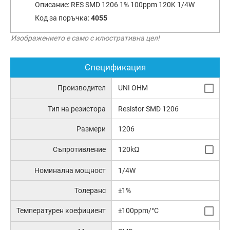
Описание:
RES SMD 1206 1% 100ppm 120K 1/4W
Код за поръчка:
4055
Изображението е само с илюстративна цел!
Спецификация
Производител
UNI OHM
Тип на резистора
Resistor SMD 1206
Размери
1206
Съпротивление
120kΩ
Номинална мощност
1/4W
Толеранс
±1%
Температурен коефициент
±100ppm/°C