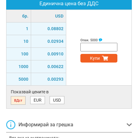
Единична цена без ДДС
бр.
USD
1
0.08802
Опак.
5000
10
0.02934
100
0.00910
Купи
1000
0.00622
5000
0.00293
Показвай цените в
EUR
USD
ВДст
Информирай за грешка
Връзка към страницата: