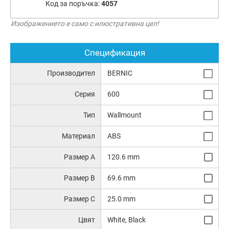
Код за поръчка:
4057
Изображението е само с илюстративна цел!
Спецификация
Производител
BERNIC
Серия
600
Тип
Wallmount
Материал
ABS
Размер A
120.6 mm
Размер B
69.6 mm
Размер C
25.0 mm
Цвят
White, Black