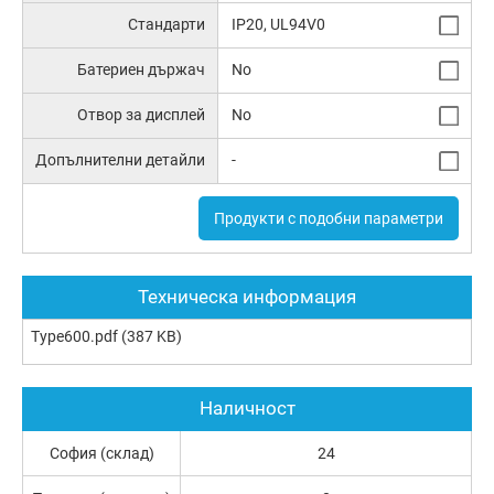
Стандарти
IP20, UL94V0
Батериен държач
No
Отвор за дисплей
No
Допълнителни детайли
-
Продукти с подобни параметри
Техническа информация
Type600.pdf
(387 KB)
Наличност
София (склад)
24