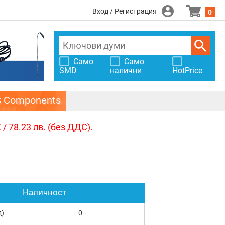
Вход / Регистрация
0
Само
Само
SMD
налични
HotPrice
S Components
/ 78.23 лв. (без ДДС).
Наличност
д)
0