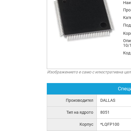
Наи
Про
Кат
Под
Кор
Опи
10/1
Код
Изображението е само с илюстративна цел
Спец
Производител
DALLAS
Тип на ядрото
8051
Корпус
*LQFP100