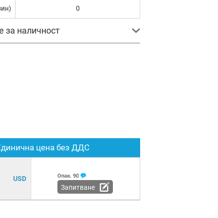
зин)
0
е за наличност
Единична цена без ДДС
Опак.
90
USD
Запитване