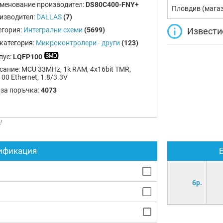
менование производител:
DS80C400-FNY+
Пловдив (мага
изводител:
DALLAS
(7)
Извести
егория:
Интегрални схеми
(5699)
категория:
Микроконтролери - други
(123)
пус:
LQFP100
сание:
MCU 33MHz, 1k RAM, 4x16bit TMR,
00 Ethernet, 1.8/3.3V
 за поръчка:
4073
!
ификация
бр.