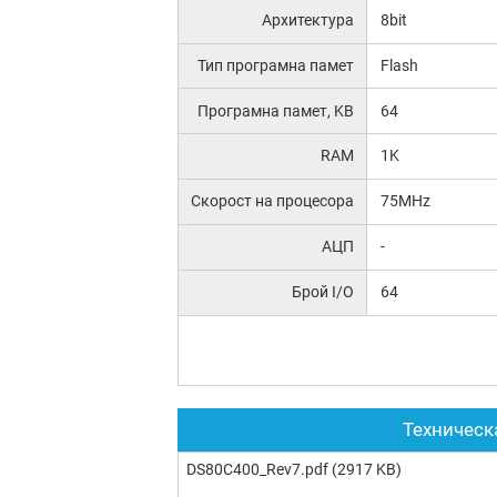
Архитектура
8bit
Тип програмна памет
Flash
Програмна памет, KB
64
RAM
1K
Скорост на процесора
75MHz
АЦП
-
Брой I/O
64
Техническ
DS80C400_Rev7.pdf
(2917 KB)