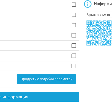
Информир
Връзка към ст
Продукти с подобни параметри
а информация