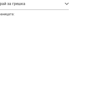
ай за грешка
раницата: