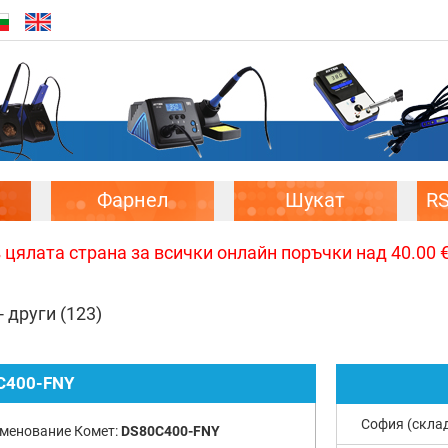
Фарнел
Шукат
R
цялата страна за всички онлайн поръчки над 40.00 € 
- други
(123)
C400-FNY
София (скла
менование Комет:
DS80C400-FNY