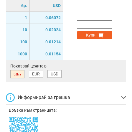
бр.
USD
1
0.06072
10
0.02024
Купи
100
0.01214
1000
0.01154
Показвай цените в
EUR
USD
ВДст
Информирай за грешка
Връзка към страницата: