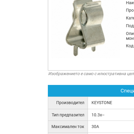
Наи
Про
Кат
Под
Опи
мон
Код
Изображението е само с илюстративна цел
Спец
Производител
KEYSTONE
Тип предпазител
10.3x--
Максимален ток
30A