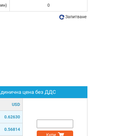
зин)
0
Запитване
Единична цена без ДДС
USD
0.62630
0.56814
Купи