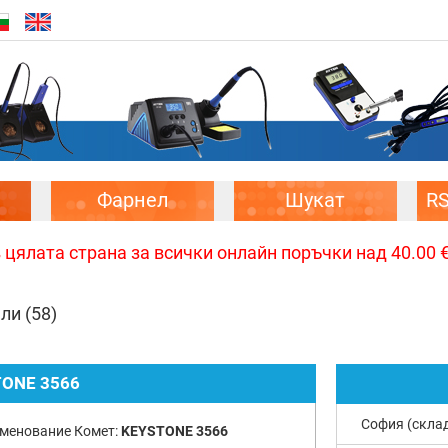
Фарнел
Шукат
R
цялата страна за всички онлайн поръчки над 40.00 € 
ели
(58)
ONE 3566
София (скла
менование Комет:
KEYSTONE 3566