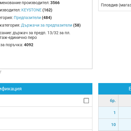
менование производител:
3566
Пловдив (мага
изводител:
KEYSTONE
(162)
егория:
Предпазители
(484)
категория:
Държачи за предпазители
(58)
сание:
държач за предп. 13/32 за пл.
таж-единично перо
 за поръчка:
4092
!
ификация
бр.
1
10