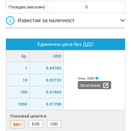
Пловдив (магазин)
0
Известие за наличност
Единична цена без ДДС
бр.
USD
1
0.04782
Опак.
2500
10
0.02733
Запитване
100
0.01964
1000
0.01708
Показвай цените в
EUR
USD
ВДст