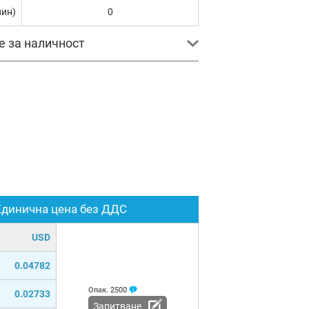
зин)
0
е за наличност
Единична цена без ДДС
USD
0.04782
Опак.
2500
0.02733
Запитване