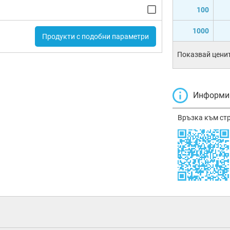
100
1000
Продукти с подобни параметри
Показвай ценит
Информир
Връзка към ст