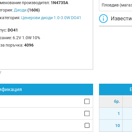
менование производител:
1N4735A
Пловдив (мага
егория:
Диоди
(1606)
Извести
категория:
Ценерови диоди 1.0-3.0W DO41
пус:
DO41
сание:
6.2V 1.0W 10%
 за поръчка:
4096
!
ификация
бр.
1
10