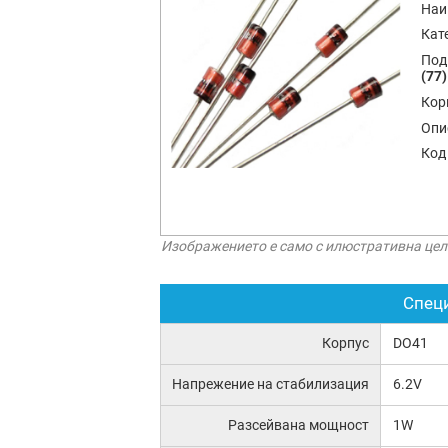
Наи
Кат
Под
(77)
Кор
Опи
Код
Изображението е само с илюстративна цел
Спец
Корпус
DO41
Напрежение на стабилизация
6.2V
Разсейвана мощност
1W