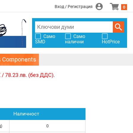
Вход / Регистрация
0
Само
Само
SMD
налични
HotPrice
S Components
/ 78.23 лв. (без ДДС).
Наличност
д)
0