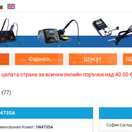
Фарнел
Шукат
R
цялата страна за всички онлайн поръчки над 40.00 € 
1
(77)
4735A
София (скла
менование Комет:
1N4735A