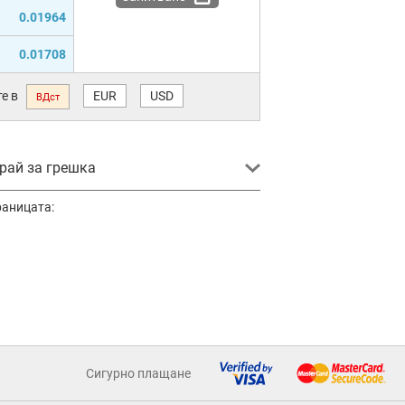
0.01964
0.01708
е в
EUR
USD
ВДст
ай за грешка
раницата:
Сигурно плащане