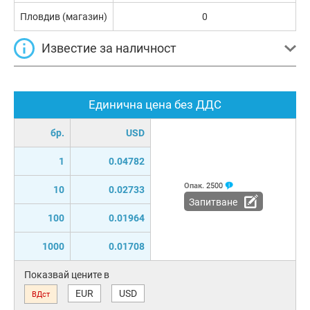
Пловдив (магазин)
0
Известие за наличност
Единична цена без ДДС
бр.
USD
1
0.04782
Опак.
2500
10
0.02733
Запитване
100
0.01964
1000
0.01708
Показвай цените в
EUR
USD
ВДст