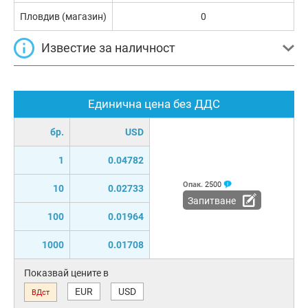
Пловдив (магазин)
0
Известие за наличност
Единична цена без ДДС
бр.
USD
1
0.04782
Опак.
2500
10
0.02733
Запитване
100
0.01964
1000
0.01708
Показвай цените в
EUR
USD
ВДст