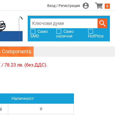
Вход / Регистрация
0
Само
Само
SMD
налични
HotPrice
S Components
/ 78.23 лв. (без ДДС).
Наличност
д)
0