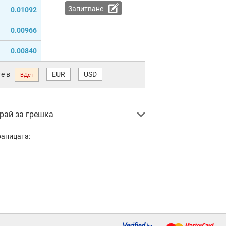
Запитване
0.01092
0.00966
0.00840
е в
EUR
USD
ВДст
ай за грешка
раницата: