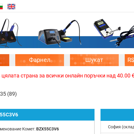
Фарнел
Шукат
R
цялата страна за всички онлайн поръчки над 40.00 € 
,35
(89)
55C3V6
София (скла
менование Комет:
BZX55C3V6