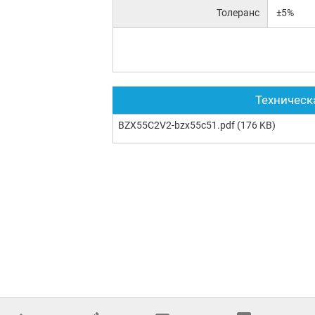
Толеранс
±5%
Техническ
BZX55C2V2-bzx55c51.pdf
(176 KB)