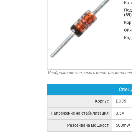
Кат
Под
(89)
Кор
Опи
Код
Изображението е само с илюстративна цел
Спец
Корпус
DO35
Напрежение на стабилизация
3.6V
Разсейвана мощност
500mW