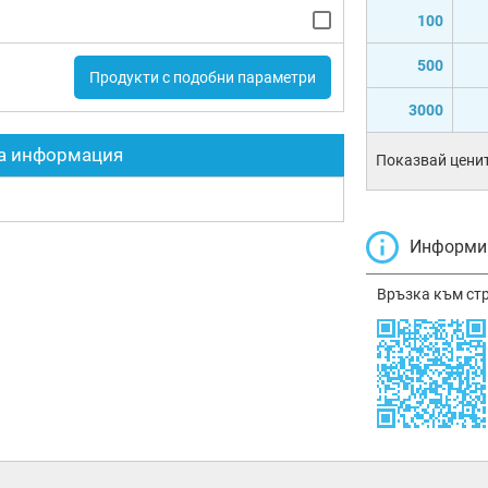
100
500
Продукти с подобни параметри
3000
а информация
Показвай ценит
Информир
Връзка към ст