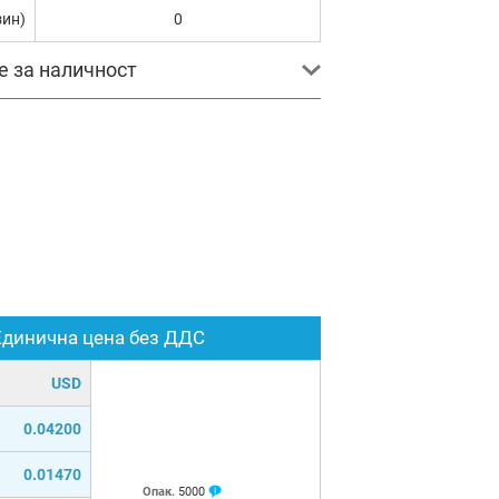
зин)
0
е за наличност
Единична цена без ДДС
USD
0.04200
0.01470
Опак.
5000