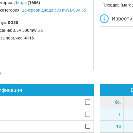
егория:
Диоди
(1606)
Пловдив (мага
категория:
Ценерови диоди 500 mW DO34,35
Извести
пус:
DO35
сание:
3.6V 500mW 5%
 за поръчка:
4116
!
ификация
бр.
1
10