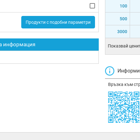
100
500
Продукти с подобни параметри
3000
а информация
Показвай ценит
Информир
Връзка към ст