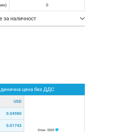
зин)
0
е за наличност
Единична цена без ДДС
USD
0.04980
0.01743
Опак.
5000