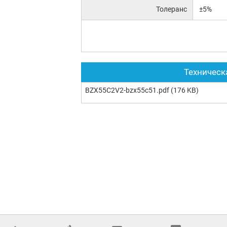
Толеранс
±5%
Техническ
BZX55C2V2-bzx55c51.pdf
(176 KB)