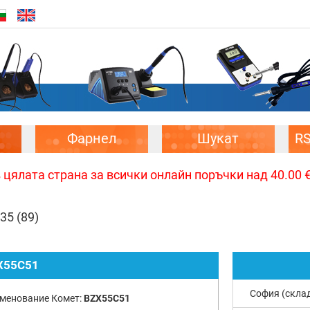
Фарнел
Шукат
R
цялата страна за всички онлайн поръчки над 40.00 € 
,35
(89)
X55C51
София (скла
менование Комет:
BZX55C51