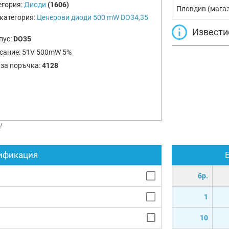
егория:
Диоди
(1606)
Пловдив (мага
категория:
Ценерови диоди 500 mW DO34,35
Извести
пус:
DO35
сание:
51V 500mW 5%
 за поръчка:
4128
!
ификация
бр.
1
10