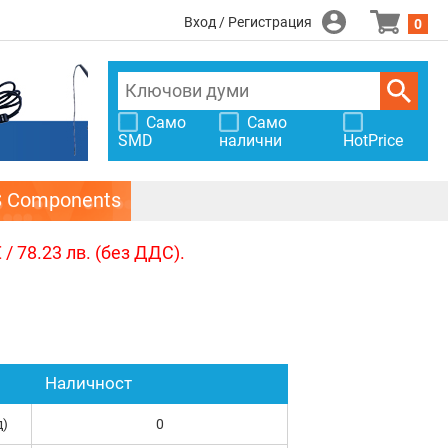
Вход / Регистрация
0
Само
Само
SMD
налични
HotPrice
S Components
/ 78.23 лв. (без ДДС).
Наличност
д)
0