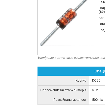
Кат
Под
(89)
Кор
Опи
Код
Изображението е само с илюстративна цел
Спец
Корпус
DO35
Напрежение на стабилизация
51V
Разсейвана мощност
500mW