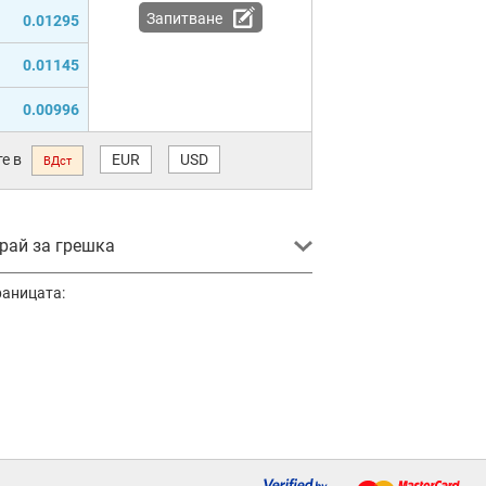
Запитване
0.01295
0.01145
0.00996
е в
EUR
USD
ВДст
ай за грешка
раницата: