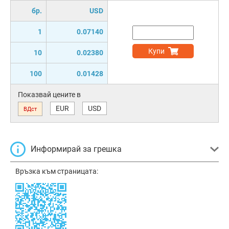
бр.
USD
1
0.07140
Купи
10
0.02380
100
0.01428
Показвай цените в
EUR
USD
ВДст
Информирай за грешка
Връзка към страницата: