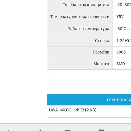
Толеранс на капацитета
-20÷80
Температурни характеристики
Y5V
Работна температура
-30°C ~
Стъпка
1.25±0
Размери
0805
Монтаж
SMD
Техническ
UWA--MLCC .pdf
(312 KB)