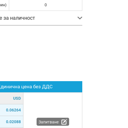
зин)
0
е за наличност
Единична цена без ДДС
USD
0.06264
0.02088
Запитване