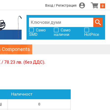
Вход / Регистрация
0
Само
Само
SMD
налични
HotPrice
S Components
/ 78.23 лв. (без ДДС).
Наличност
д)
0