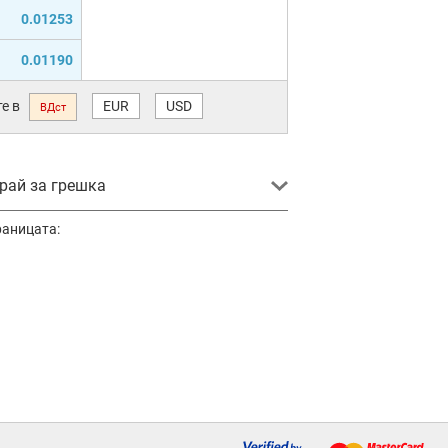
0.01253
0.01190
е в
EUR
USD
ВДст
ай за грешка
раницата: