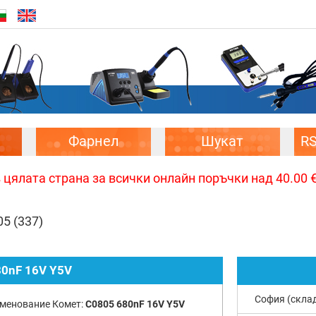
Фарнел
Шукат
R
цялата страна за всички онлайн поръчки над 40.00 € 
05
(337)
80nF 16V Y5V
София (скла
менование Комет:
C0805 680nF 16V Y5V