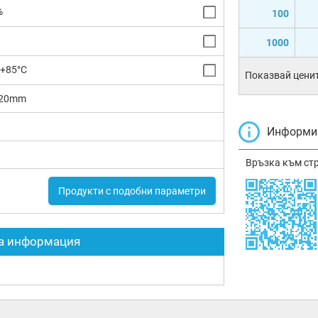
%
100
1000
 +85°C
Показвай ценит
.20mm
Информир
Връзка към ст
Продукти с подобни параметри
а информация