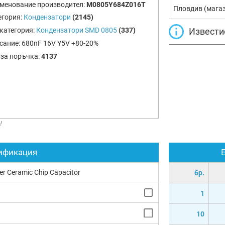
менование производител:
M0805Y684Z016T
Пловдив (мага
егория:
Кондензатори
(2145)
Извести
категория:
Кондензатори SMD 0805
(337)
сание:
680nF 16V Y5V +80-20%
 за поръчка:
4137
!
ификация
yer Ceramic Chip Capacitor
бр.
1
10