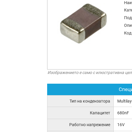
Наи
Кат
Под
Опи
Код
Изображението е само с илюстративна цел
Спец
Тип на кондензатора
Multila
Капацитет
680nF
Работно напрежение
16V