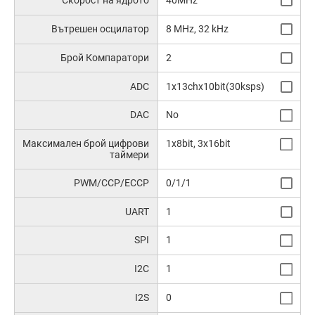
Вътрешен осцилатор
8 MHz, 32 kHz
Брой Компаратори
2
ADC
1x13chx10bit(30ksps)
DAC
No
Максимален брой цифрови
1x8bit, 3x16bit
таймери
PWM/CCP/ECCP
0/1/1
UART
1
SPI
1
I2C
1
I2S
0