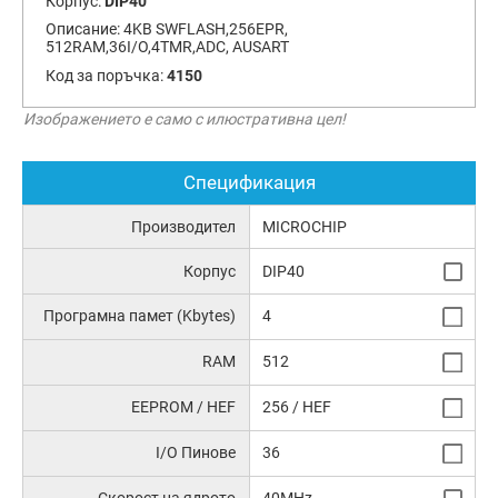
Корпус:
DIP40
Описание:
4KB SWFLASH,256EPR,
512RAM,36I/O,4TMR,ADC, AUSART
Код за поръчка:
4150
Изображението е само с илюстративна цел!
Спецификация
Производител
MICROCHIP
Корпус
DIP40
Програмна памет (Kbytes)
4
RAM
512
EEPROM / HEF
256 / HEF
I/O Пинове
36
Скорост на ядрото
40MHz