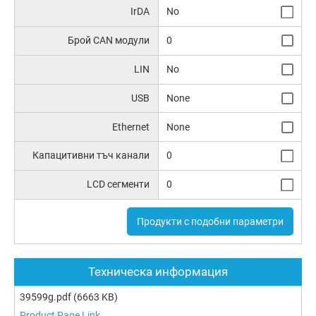
IrDA
No
Брой CAN модули
0
LIN
No
USB
None
Ethernet
None
Капацитивни тъч канали
0
LCD сегменти
0
Продукти с подобни параметри
Техническа информация
39599g.pdf
(6663 KB)
Product Page Link