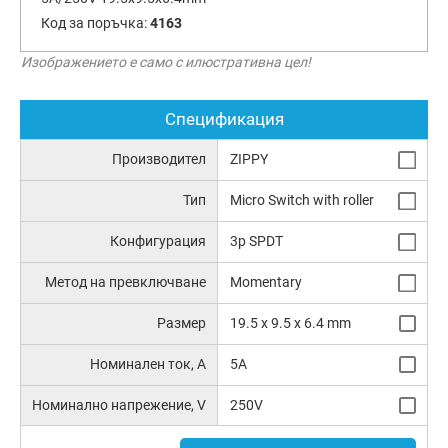
Код за поръчка:
4163
Изображението е само с илюстративна цел!
Спецификация
Производител
ZIPPY
Тип
Micro Switch with roller
Конфигурация
3p SPDT
Метод на превключване
Momentary
Размер
19.5 x 9.5 x 6.4 mm
Номинален ток, А
5A
Номинално напрежение, V
250V