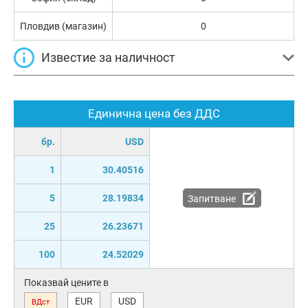
Пловдив (магазин)
0
Известие за наличност
Единична цена без ДДС
бр.
USD
1
30.40516
5
28.19834
Запитване
25
26.23671
100
24.52029
Показвай цените в
EUR
USD
ВДст