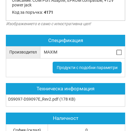
Описание:
COM Port Adapter, EPROM compatible, +12V
power jack
Код за поръчка:
4171
Изображението е само с илюстративна цел!
Спецификация
Производител
MAXIM
Продукти с подобни параметри
Техническа информация
DS9097-DS9097E_Rev2.pdf
(178 KB)
Наличност
София (склад)
0