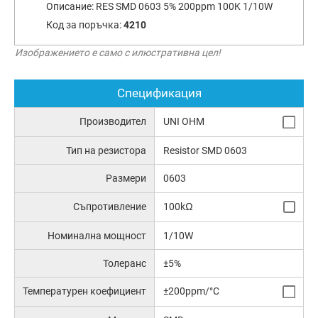
Описание:
RES SMD 0603 5% 200ppm 100K 1/10W
Код за поръчка:
4210
Изображението е само с илюстративна цел!
Спецификация
Производител
UNI OHM
Тип на резистора
Resistor SMD 0603
Размери
0603
Съпротивление
100kΩ
Номинална мощност
1/10W
Толеранс
±5%
Температурен коефициент
±200ppm/°C