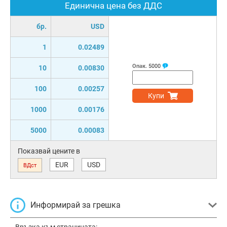
Единична цена без ДДС
бр.
USD
1
0.02489
Опак.
5000
10
0.00830
100
0.00257
Купи
1000
0.00176
5000
0.00083
Показвай цените в
EUR
USD
ВДст
Информирай за грешка
Връзка към страницата: