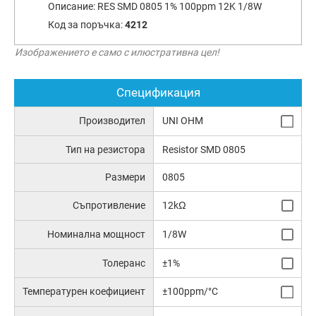
Описание:
RES SMD 0805 1% 100ppm 12K 1/8W
Код за поръчка:
4212
Изображението е само с илюстративна цел!
Спецификация
Производител
UNI OHM
Тип на резистора
Resistor SMD 0805
Размери
0805
Съпротивление
12kΩ
Номинална мощност
1/8W
Толеранс
±1%
Температурен коефициент
±100ppm/°C