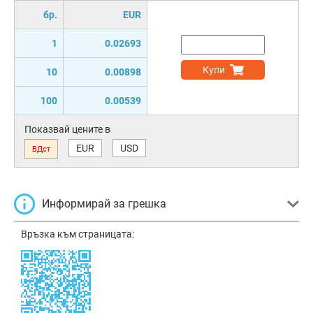
бр.
EUR
1
0.02693
Купи
10
0.00898
100
0.00539
Показвай цените в
EUR
USD
ВДст
Информирай за грешка
Връзка към страницата: