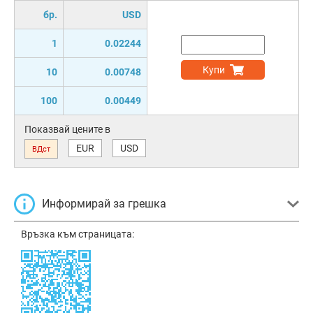
бр.
USD
1
0.02244
Купи
10
0.00748
100
0.00449
Показвай цените в
EUR
USD
ВДст
Информирай за грешка
Връзка към страницата: