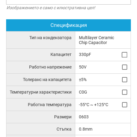
Изображението е само с илюстративна цел!
Спецификация
Тип на кондензатора
Multilayer Ceramic
Chip Capacitor
Капацитет
330pF
Работно напрежение
50V
Толеранс на капацитета
±5%
Температурни характеристики
C0G
Работна температура
-55°C ~ +125°C
Размери
0603
Стъпка
0.8mm