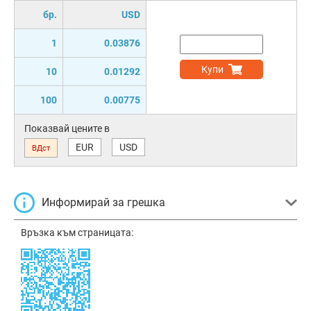
бр.
USD
1
0.03876
Купи
10
0.01292
100
0.00775
Показвай цените в
EUR
USD
ВДст
Информирай за грешка
Връзка към страницата: