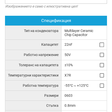
Изображението е само с илюстративна цел!
Спецификация
Тип на кондензатора
Multilayer Ceramic
Chip Capacitor
Капацитет
22nF
Работно напрежение
50V
Толеранс на капацитета
±10%
Температурни характеристики
X7R
Работна температура
-55°C ~ +125°C
Размери
0603
Стъпка
0.8mm