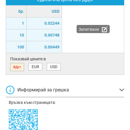
бр.
USD
1
0.02244
Запитване
10
0.00748
100
0.00449
Показвай цените в
EUR
USD
ВДст
Информирай за грешка
Връзка към страницата: