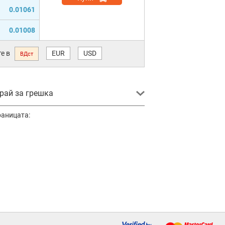
0.01061
0.01008
е в
EUR
USD
ВДст
ай за грешка
раницата: