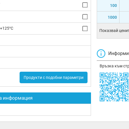
F
100
1000
 +125°C
Показвай ценит
Информир
Връзка към ст
Продукти с подобни параметри
а информация