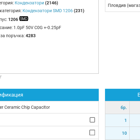
егория:
Кондензатори
(2146)
Пловдив (мага
категория:
Кондензатори SMD 1206
(231)
пус:
1206
сание:
1.0pF 50V C0G +-0.25pF
 за поръчка:
4283
!
ификация
yer Ceramic Chip Capacitor
бр.
1
10