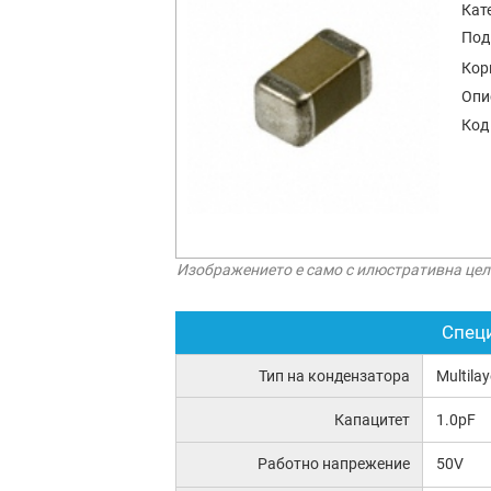
Кат
Под
Кор
Опи
Код
Изображението е само с илюстративна цел
Спец
Тип на кондензатора
Multila
Капацитет
1.0pF
Работно напрежение
50V