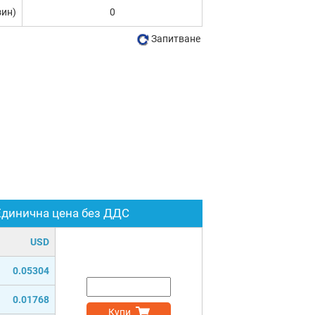
зин)
0
Запитване
Единична цена без ДДС
USD
0.05304
0.01768
Купи