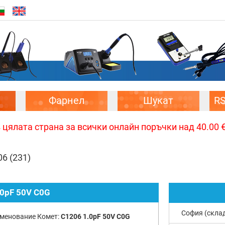
Фарнел
Шукат
R
цялата страна за всички онлайн поръчки над 40.00 € 
06
(231)
.0pF 50V C0G
София (скла
менование Комет:
C1206 1.0pF 50V C0G