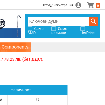
Вход / Регистрация
0
Само
Само
SMD
налични
HotPrice
S Components
/ 78.23 лв. (без ДДС).
Наличност
д)
78