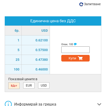
Запитване
Единична цена без ДДС
бр.
USD
1
0.62100
Опак.
100
5
0.57500
Купи
25
0.47380
100
0.46000
Показвай цените в
EUR
USD
ВДст
Информирай за грешка