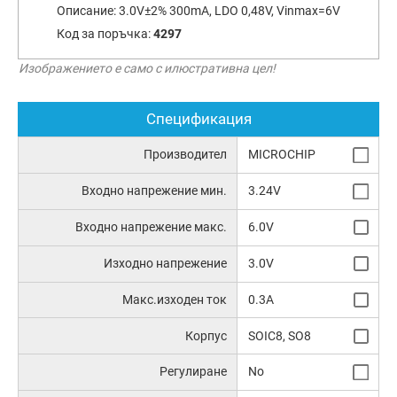
Описание:
3.0V±2% 300mA, LDO 0,48V, Vinmax=6V
Код за поръчка:
4297
Изображението е само с илюстративна цел!
Спецификация
Производител
MICROCHIP
Входно напрежение мин.
3.24V
Входно напрежение макс.
6.0V
Изходно напрежение
3.0V
Макс.изходен ток
0.3A
Корпус
SOIC8, SO8
Регулиране
No