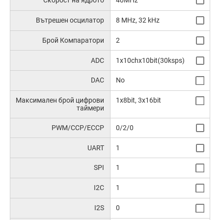
Вътрешен осцилатор
8 MHz, 32 kHz
Брой Компаратори
2
ADC
1x10chx10bit(30ksps)
DAC
No
Максимален брой цифрови
1x8bit, 3x16bit
таймери
PWM/CCP/ECCP
0/2/0
UART
1
SPI
1
I2C
1
I2S
0