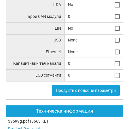
IrDA
No
Брой CAN модули
0
LIN
No
USB
None
Ethernet
None
Капацитивни тъч канали
0
LCD сегменти
0
Продукти с подобни параметри
Техническа информация
39599g.pdf
(6663 KB)
Product Page Link