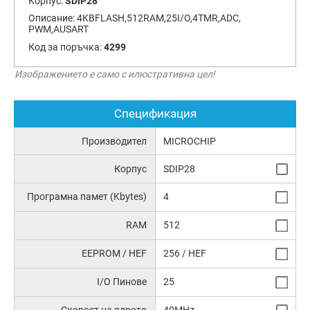
Корпус:
SDIP28
Описание:
4KBFLASH,512RAM,25I/O,4TMR,ADC,
PWM,AUSART
Код за поръчка:
4299
Изображението е само с илюстративна цел!
Спецификация
Производител
MICROCHIP
Корпус
SDIP28
Програмна памет (Kbytes)
4
RAM
512
EEPROM / HEF
256 / HEF
I/O Пинове
25
Скорост на ядрото
40MHz