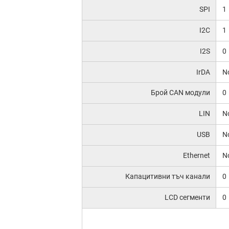
SPI
1
I2C
1
I2S
0
IrDA
N
Брой CAN модули
0
LIN
N
USB
N
Ethernet
N
Капацитивни тъч канали
0
LCD сегменти
0