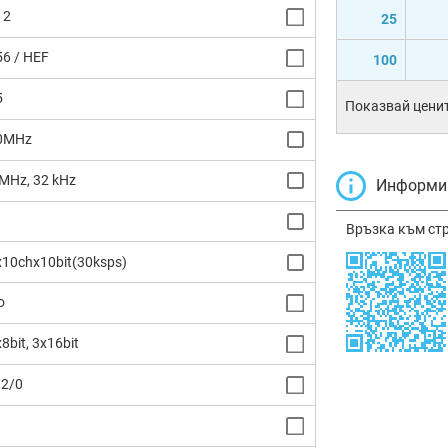
12
25
56 / HEF
100
5
Показвай ценит
0MHz
 MHz, 32 kHz
Информир
Връзка към ст
x10chx10bit(30ksps)
o
8bit, 3x16bit
/2/0