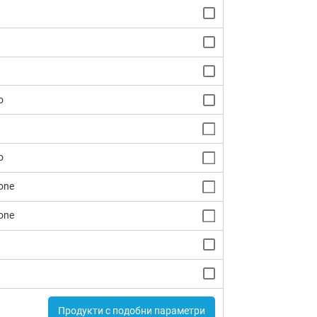
o
o
one
one
Продукти с подобни параметри