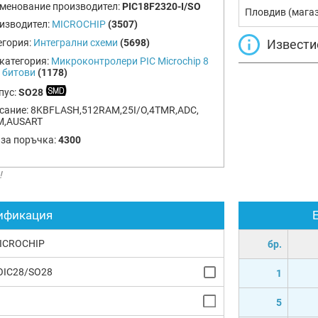
менование производител:
PIC18F2320-I/SO
Пловдив (мага
изводител:
MICROCHIP
(3507)
Извести
егория:
Интегрални схеми
(5698)
категория:
Микроконтролери PIC Microchip 8
6 битови
(1178)
пус:
SO28
сание:
8KBFLASH,512RAM,25I/O,4TMR,ADC,
,AUSART
 за поръчка:
4300
!
ификация
ICROCHIP
бр.
OIC28/SO28
1
5