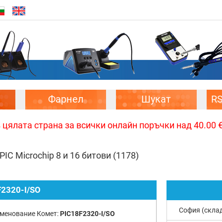
Фарнел
Шукат
R
цялата страна за всички онлайн поръчки над 40.00 € 
IC Microchip 8 и 16 битови
(1178)
F2320-I/SO
София (скла
менование Комет:
PIC18F2320-I/SO