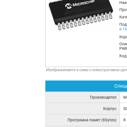
Наи
Про
Кат
Под
и 1
Кор
Опи
PWM
Код
Изображението е само с илюстративна цел
Спец
Производител
M
Корпус
S
Програмна памет (Kbytes)
8