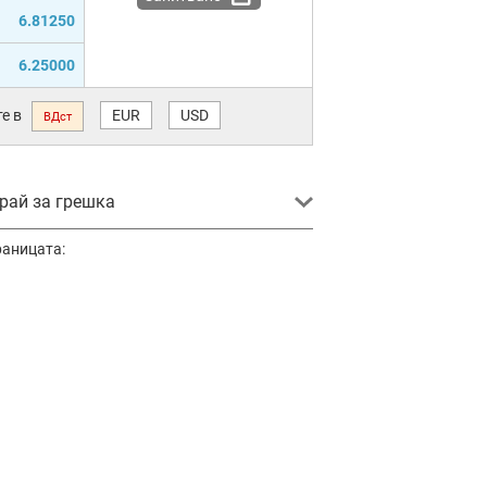
6.81250
6.25000
е в
EUR
USD
ВДст
ай за грешка
раницата: