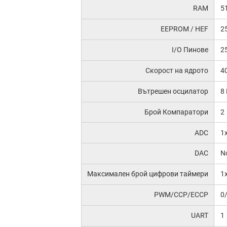
RAM
5
EEPROM / HEF
2
I/O Пинове
2
Скорост на ядрото
4
Вътрешен осцилатор
8
Брой Компаратори
2
ADC
1
DAC
N
Максимален брой цифрови таймери
1x
PWM/CCP/ECCP
0
UART
1