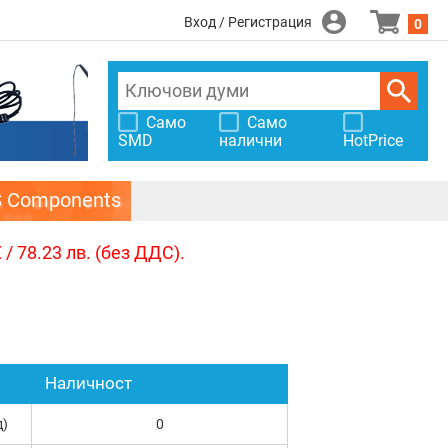
Вход / Регистрация
0
Само
Само
SMD
налични
HotPrice
S Components
/ 78.23 лв. (без ДДС).
Наличност
д)
0