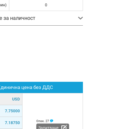
зин)
0
е за наличност
Единична цена без ДДС
USD
7.75000
Опак.
27
7.18750
Запитване