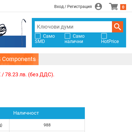
Вход / Регистрация
0
Само
Само
SMD
налични
HotPrice
S Components
/ 78.23 лв. (без ДДС).
Наличност
д)
988