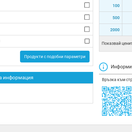
100
500
2000
C
Показвай ценит
Продукти с подобни параметри
Информир
а информация
Връзка към ст