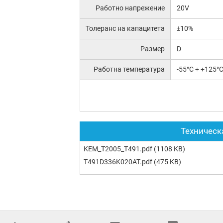
Работно напрежение
20V
Толеранс на капацитета
±10%
Размер
D
Работна температура
-55°C ÷ +125°
Техническ
KEM_T2005_T491.pdf
(1108 KB)
T491D336K020AT.pdf
(475 KB)