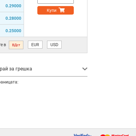
0.29000
Купи
0.28000
0.25000
е в
EUR
USD
ВДст
ай за грешка
раницата: