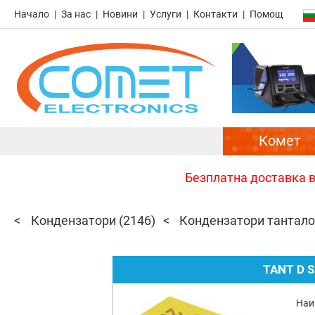
Начало
За нас
Новини
Услуги
Контакти
Помощ
Комет
Безплатна доставка в 
Кондензатори
(2146)
Кондензатори тантал
TANT D 
Наи