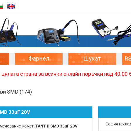
Фарнел
Шукат
R
цялата страна за всички онлайн поръчки над 40.00 € 
ови SMD
(174)
SMD 33uF 20V
София (скла
менование Комет:
TANT D SMD 33uF 20V