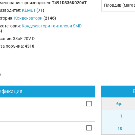
менование производител:
T491D336K020AT
Пловдив (мага
изводител:
KEMET
(71)
егория:
Кондензатори
(2146)
категория:
Кондензатори танталови SMD
)
сание:
33uF 20V D
 за поръчка:
4318
!
ификация
бр.
1
10