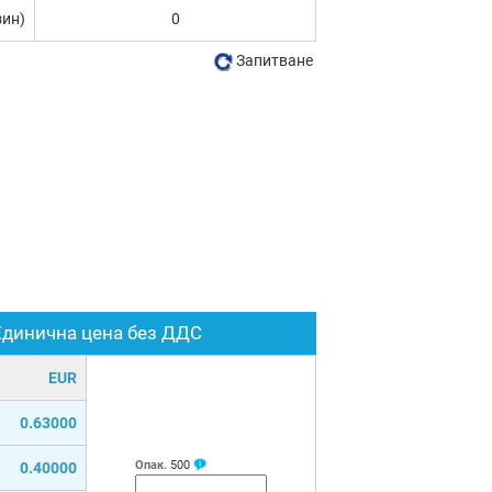
зин)
0
Запитване
Единична цена без ДДС
EUR
0.63000
Опак.
500
0.40000