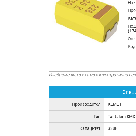
Наи
Про
Кат
Под
(174
Опи
Код
Изображението е само с илюстративна цел
Спец
Производител
KEMET
Тип
Tantalum SMD
Капацитет
33uF