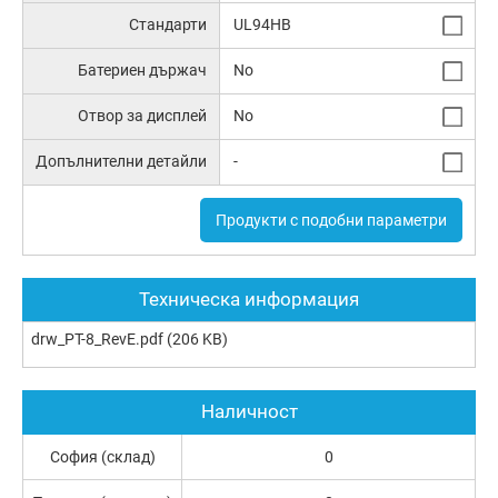
Стандарти
UL94HB
Батериен държач
No
Отвор за дисплей
No
Допълнителни детайли
-
Продукти с подобни параметри
Техническа информация
drw_PT-8_RevE.pdf
(206 KB)
Наличност
София (склад)
0