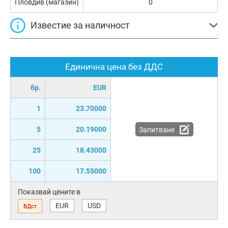
Пловдив (магазин)
0
Известие за наличност
Единична цена без ДДС
бр.
EUR
1
23.70000
5
20.19000
Запитване
25
18.43000
100
17.55000
Показвай цените в
EUR
USD
ВДст